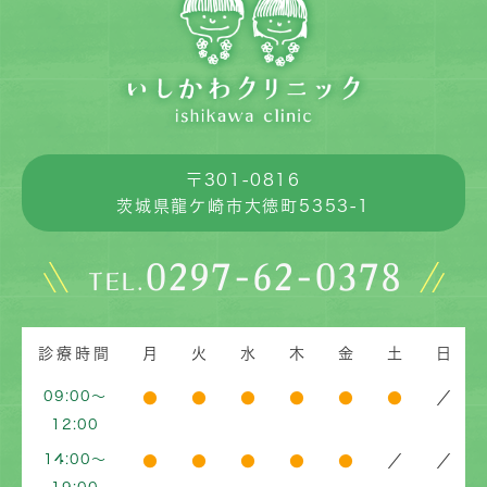
〒301-0816
茨城県龍ケ崎市大徳町5353-1
0297-62-0378
TEL.
診療時間
月
火
水
木
金
土
日
09:00～
●
●
●
●
●
●
／
12:00
14:00～
●
●
●
●
●
／
／